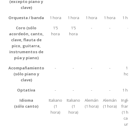
(excepto piano y
clave)
Orquesta / banda
1 hora
1 hora
1 hora
1 hora
1 hora
Coro (sólo
1'5
1'5
-
-
-
acordeón, canto,
hora
hora
clave, flauta de
pico, guitarra,
instrumentos de
púa y piano)
Acompañamiento
-
-
-
-
1'5
(sólo piano y
hora
clave)
Optativa
-
-
-
-
1 hora
Idioma
Italiano
Italiano
Alemán
Alemán
Inglés 
(sólo canto)
(1
(1
(1 hora)
(1 hora)
francé
hora)
hora)
(1 hor
cada
uno)