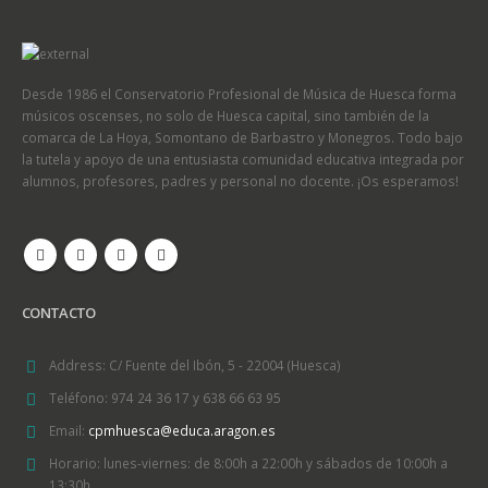
Desde 1986 el Conservatorio Profesional de Música de Huesca forma
músicos oscenses, no solo de Huesca capital, sino también de la
comarca de La Hoya, Somontano de Barbastro y Monegros. Todo bajo
la tutela y apoyo de una entusiasta comunidad educativa integrada por
alumnos, profesores, padres y personal no docente. ¡Os esperamos!
CONTACTO
Address:
C/ Fuente del Ibón, 5 - 22004 (Huesca)
Teléfono:
974 24 36 17 y 638 66 63 95
Email:
cpmhuesca@educa.aragon.es
Horario:
lunes-viernes: de 8:00h a 22:00h y sábados de 10:00h a
13:30h