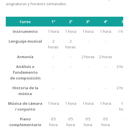
asignaturas y horarios semanales.
Curso
1º
2º
3º
4º
5º
Instrumento
1 hora
1 hora
1 hora
1 hora
1 hora
Lenguaje musical
2
2
-
-
-
horas
horas
Armonía
-
-
2 horas
2 horas
-
Análisis o
-
-
-
-
2 hora
fundamento
de composición
Historia de la
-
-
-
-
2 hora
música
Música de cámara
1 hora
1 hora
1 hora
1 hora
1'5
/ conjunto
hora
Piano
0'5
0'5
0'5
0'5
-
complementario
hora
hora
hora
hora