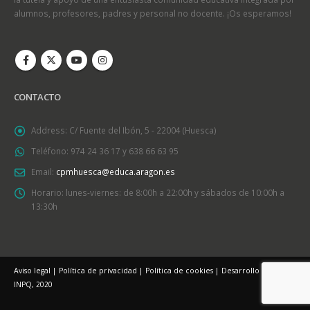
alumnos, profesores, padres y personal no docente. ¡Os esperamos!
CONTACTO
Address:
C/ Fuente del Ibón, 5 - 22004 (Huesca)
Teléfono:
974 24 36 17 y 638 66 63 95
Email:
cpmhuesca@educa.aragon.es
Horario:
lunes-viernes: de 8:00h a 22:00h y sábados de 10:00h a
13:30h
Aviso legal
|
Política de privacidad
|
Política de cookies
| Desarrollo Web:
INPQ
, 2020