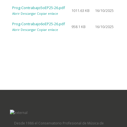
Prog-Contrabajo5oEP25-26.pdf
1011.63 KB
16/10/2025
Abrir
Descargar
Copiar enlace
Prog-Contrabajo6oEP25-26.pdf
958.1 KB
16/10/2025
Abrir
Descargar
Copiar enlace
Desde 1986 el Conservatorio Profesional de Música de