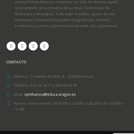
Huesca forma músicos oscenses, no solo de Huesca capital,
sino también de la comarca de La Hoya, Somontano de
Barbastro y Monegros. Todo bajo la tutela y apoyo de una
entusiasta comunidad educativa integrada por alumnos,
profesores, padres y personal no docente. ¡Os esperamos!
CONTACTO
Address:
C/ Fuente del Ibón, 5 - 22004 (Huesca)
Teléfono:
974 24 36 17 y 638 66 63 95
Email:
cpmhuesca@educa.aragon.es
Horario:
lunes-viernes: de 8:00h a 22:00h y sábados de 10:00h a
13:30h