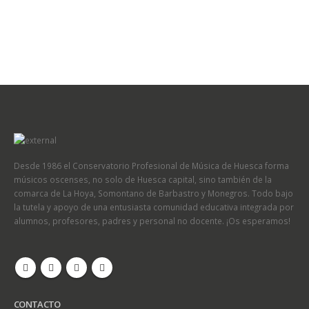
Desde 1986 el Conservatorio Profesional de Música de Huesca forma
músicos oscenses, no solo de Huesca capital, sino también de la
comarca de La Hoya, Somontano de Barbastro y Monegros. Todo bajo
la tutela y apoyo de una entusiasta comunidad educativa integrada por
alumnos, profesores, padres y personal no docente. ¡Os esperamos!
CONTACTO